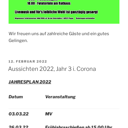
Wir freuen uns auf zahlreiche Gäste und ein gutes
Gelingen.
VERÖFFENTLICHT
12. FEBRUAR 2022
AM
Aussichten 2022, Jahr 3 i. Corona
JAHRESPLAN 2022
Datum
Veranstaltung
03.03.22
MV
26.03.22
Frühjahrsschießen ab 15.00 Uhr