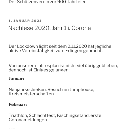
Der Schützenverein zur 900-Jahrfeier
VERÖFFENTLICHT
1. JANUAR 2021
AM
Nachlese 2020, Jahr 1 i. Corona
Der Lockdown light seit dem 2.11.2020 hat jegliche
aktive Vereinstätigkeit zum Erliegen gebracht.
Von unserem Jahresplan ist nicht viel übrig geblieben,
dennoch ist Einiges gelungen:
Januar:
Neujahrsschießen, Besuch im Jumphouse,
Kreismeisterschaften
Feb
ruar:
Triathlon, Schlachtfest, Faschingsstand, erste
Coronameldungen