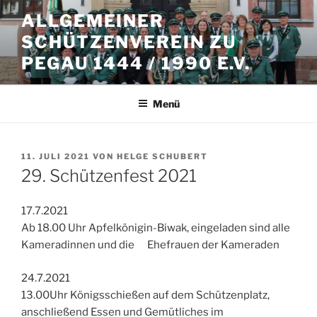
Zum
ALLGEMEINER
Inhalt
SCHÜTZENVEREIN ZU
springen
PEGAU 1444 / 1990 E.V.
Menü
VERÖFFENTLICHT
11. JULI 2021
VON
HELGE SCHUBERT
AM
29. Schützenfest 2021
17.7.2021
Ab 18.00 Uhr Apfelkönigin-Biwak, eingeladen sind alle
Kameradinnen und die Ehefrauen der Kameraden
24.7.2021
13.00Uhr Königsschießen auf dem Schützenplatz,
anschließend Essen und Gemütliches im