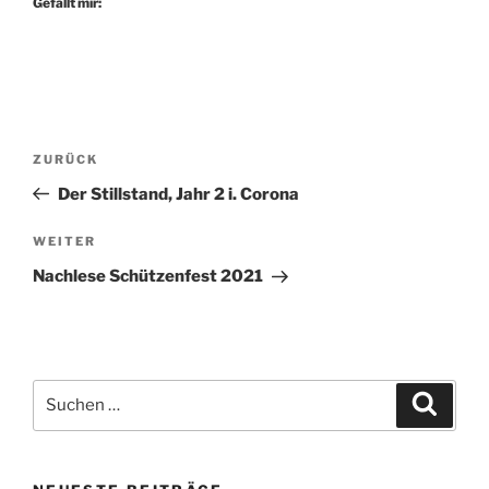
Gefällt mir:
Beitragsnavigation
Vorheriger
ZURÜCK
Beitrag
Der Stillstand, Jahr 2 i. Corona
Nächster
WEITER
Beitrag
Nachlese Schützenfest 2021
Suchen
Suche
nach: