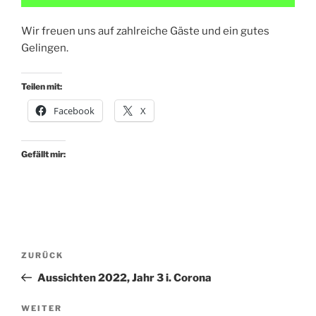
Wir freuen uns auf zahlreiche Gäste und ein gutes
Gelingen.
Teilen mit:
Facebook
X
Gefällt mir:
Beitragsnavigation
Vorheriger
ZURÜCK
Beitrag
Aussichten 2022, Jahr 3 i. Corona
Nächster
WEITER